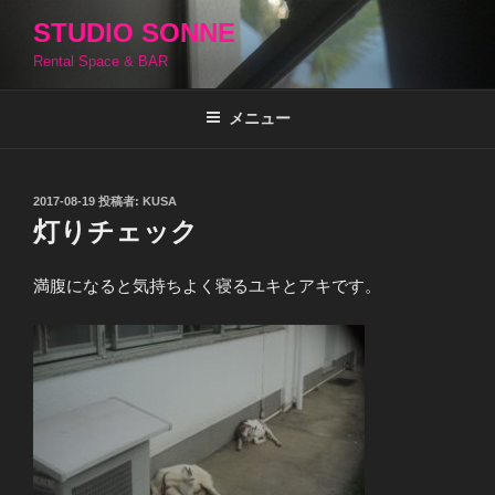
コ
STUDIO SONNE
ン
Rental Space & BAR
テ
ン
ツ
メニュー
へ
ス
キ
投
2017-08-19
投稿者:
KUSA
稿
ッ
灯りチェック
日:
プ
満腹になると気持ちよく寝るユキとアキです。