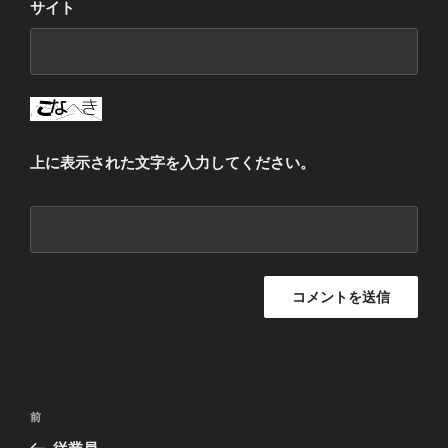
サイト
上に表示された文字を入力してください。
投
過
前
稿
去