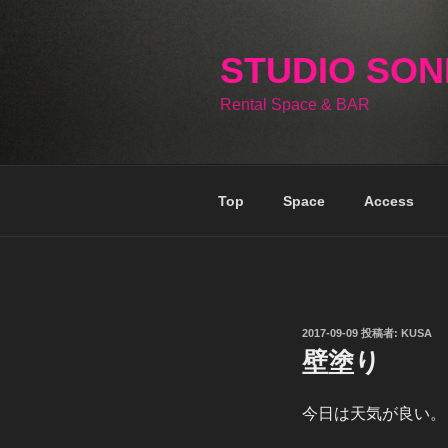
コ
ン
テ
STUDIO SO
ン
Rental Space & BAR
ツ
へ
ス
キ
Top
Space
Access
ッ
プ
投
2017-09-09
投稿者:
KUSA
稿
壁塗り
日:
今日は天気が良い。