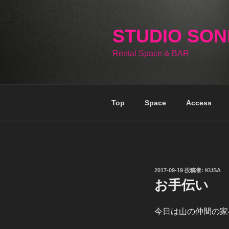
コ
ン
テ
STUDIO SO
ン
Rental Space & BAR
ツ
へ
ス
キ
Top
Space
Access
ッ
プ
投
2017-09-19
投稿者:
KUSA
稿
お手伝い
日:
今日は山の仲間の家