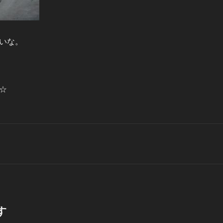
いな。
☆
す