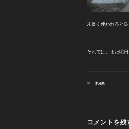
末長く使われると良
それでは、また明日
カ
未分類
テ
ゴ
リ
ー
コメントを残