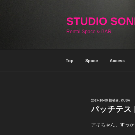
コ
ン
テ
STUDIO SO
ン
Rental Space & BAR
ツ
へ
ス
キ
Top
Space
Access
ッ
プ
投
2017-10-09
投稿者:
KUSA
稿
パッチテス
日:
アキちゃん、すっか