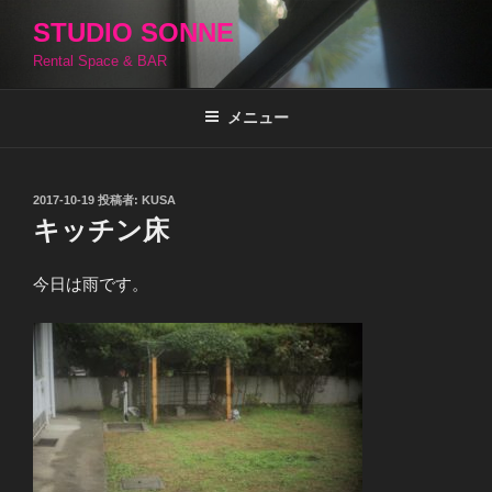
コ
STUDIO SONNE
ン
Rental Space & BAR
テ
ン
ツ
メニュー
へ
ス
キ
投
2017-10-19
投稿者:
KUSA
稿
ッ
キッチン床
日:
プ
今日は雨です。