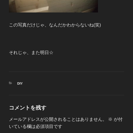
この写真だけじゃ、なんだかわからないね(笑)
それじゃ、また明日☆
カ
DIY
テ
ゴ
リ
ー
コメントを残す
メールアドレスが公開されることはありません。
※
が付
いている欄は必須項目です