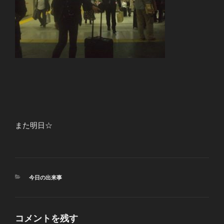
また明日☆
カ
今日の出来事
テ
ゴ
リ
ー
コメントを残す