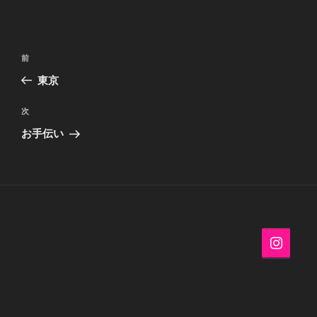
投
過
前
稿
去
東京
ナ
の
ビ
投
次
次
稿
ゲ
の
お手伝い
投
ー
稿
シ
ョ
ン