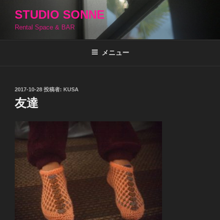
コ
STUDIO SONNE
ン
Rental Space & BAR
テ
ン
ツ
メニュー
へ
ス
キ
投
2017-10-28
投稿者:
KUSA
稿
ッ
友達
日:
プ