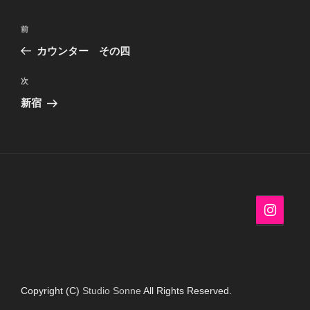
投
過
前
稿
去
カウンター その四
ナ
の
ビ
投
次
次
稿
ゲ
の
新宿
投
ー
稿
シ
ョ
ン
Copyright (C)
Studio Sonne
All Rights Reserved.