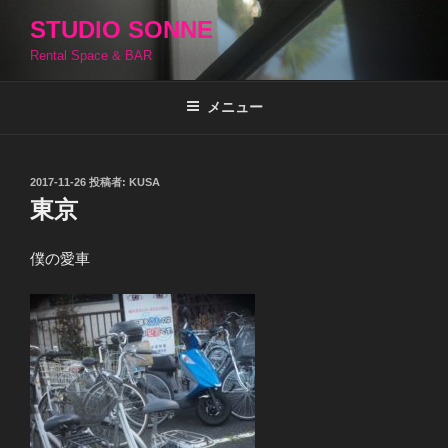
コ
STUDIO SONNE
ン
Rental Space & BAR
テ
ン
ツ
メニュー
へ
ス
キ
投
2017-11-26
投稿者:
KUSA
稿
ッ
東京
日:
プ
僕の愛車