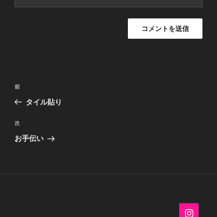
投
過
前
稿
去
タイル貼り
ナ
の
ビ
投
次
次
稿
ゲ
の
お手伝い
投
ー
稿
シ
ョ
ン