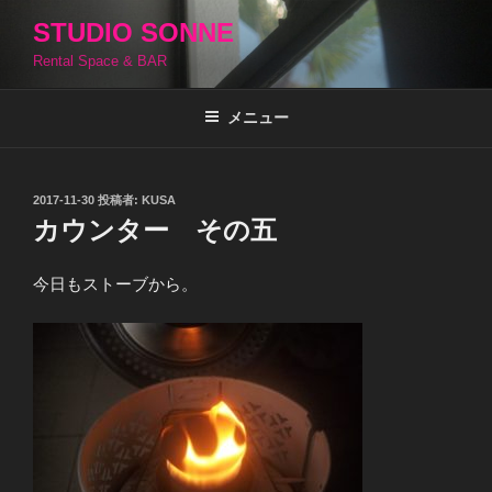
コ
STUDIO SONNE
ン
Rental Space & BAR
テ
ン
ツ
メニュー
へ
ス
キ
投
2017-11-30
投稿者:
KUSA
稿
ッ
カウンター その五
日:
プ
今日もストーブから。