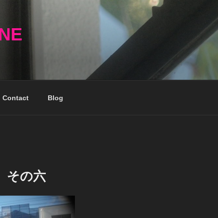
NNE
Contact
Blog
 その六