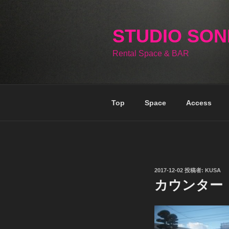
コ
ン
テ
STUDIO SO
ン
Rental Space & BAR
ツ
へ
ス
キ
Top
Space
Access
ッ
プ
投
2017-12-02
投稿者:
KUSA
稿
カウンター
日: