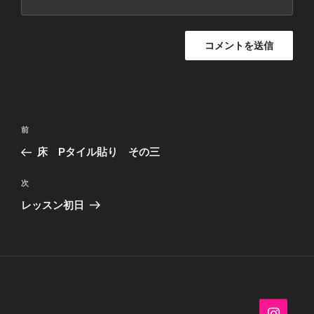
投
過
前
稿
去
床 Pタイル貼り その三
ナ
の
ビ
投
次
次
稿
ゲ
の
レッスン初日
投
ー
稿
シ
ョ
ン