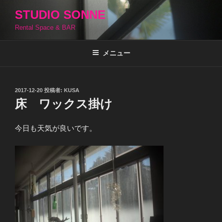
コ
STUDIO SONNE
ン
Rental Space & BAR
テ
ン
ツ
メニュー
へ
ス
キ
投
2017-12-20
投稿者:
KUSA
稿
ッ
床 ワックス掛け
日:
プ
今日も天気が良いです。