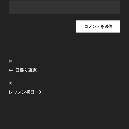
投
過
前
稿
去
日帰り東京
ナ
の
ビ
投
次
次
稿
ゲ
の
レッスン初日
投
ー
稿
シ
ョ
ン