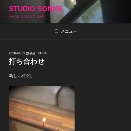
コ
STUDIO SONNE
ン
Rental Space & BAR
テ
ン
ツ
メニュー
へ
ス
キ
投
2018-01-09
投稿者:
KUSA
稿
ッ
打ち合わせ
日:
プ
新しい仲間。