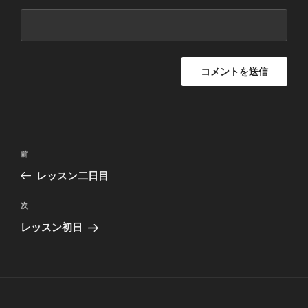
投
過
前
稿
去
レッスン二日目
ナ
の
ビ
投
次
次
稿
ゲ
の
レッスン初日
投
ー
稿
シ
ョ
ン