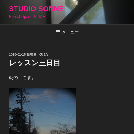
コ
STUDIO SONNE
ン
Rental Space & BAR
テ
ン
ツ
メニュー
へ
ス
キ
投
2018-01-15
投稿者:
KUSA
稿
ッ
レッスン三日目
日:
プ
朝の一こま。