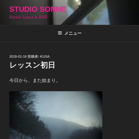
コ
STUDIO SONNE
ン
Rental Space & BAR
テ
ン
ツ
メニュー
へ
ス
キ
投
2018-01-16
投稿者:
KUSA
稿
ッ
レッスン初日
日:
プ
今日から、また始まり。