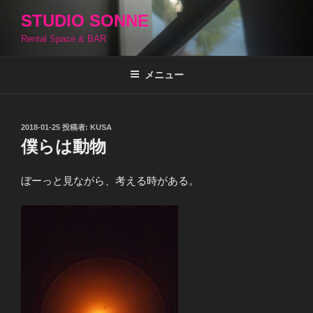
コ
STUDIO SONNE
ン
Rental Space & BAR
テ
ン
ツ
メニュー
へ
ス
キ
投
2018-01-25
投稿者:
KUSA
稿
ッ
僕らは動物
日:
プ
ぼーっと見ながら、考える時がある。