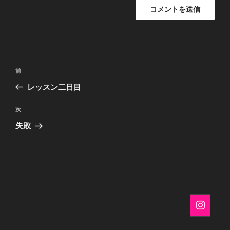
投
過
前
稿
去
レッスン二日目
ナ
の
ビ
投
次
次
稿
ゲ
の
失敗
投
ー
稿
シ
ョ
ン