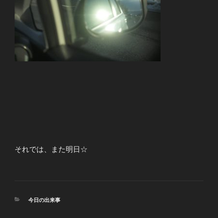
それでは、また明日☆
カ
今日の出来事
テ
ゴ