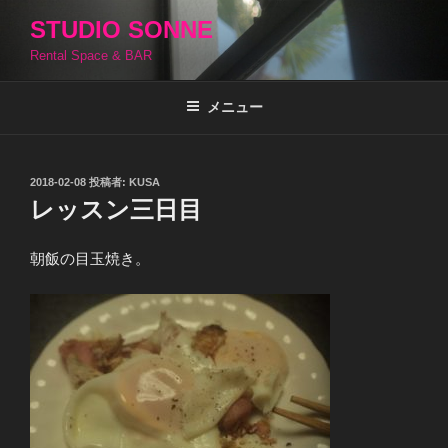
コ
STUDIO SONNE
ン
Rental Space & BAR
テ
ン
ツ
メニュー
へ
ス
キ
投
2018-02-08
投稿者:
KUSA
稿
ッ
レッスン三日目
日:
プ
朝飯の目玉焼き。