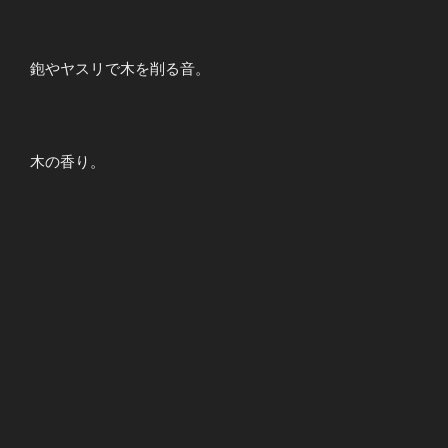
鉋やヤスリで木を削る音。
木の香り。