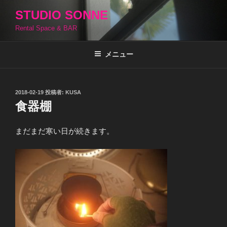
コ
STUDIO SONNE
ン
Rental Space & BAR
テ
ン
ツ
メニュー
へ
ス
キ
投
2018-02-19
投稿者:
KUSA
稿
ッ
食器棚
日:
プ
まだまだ寒い日が続きます。