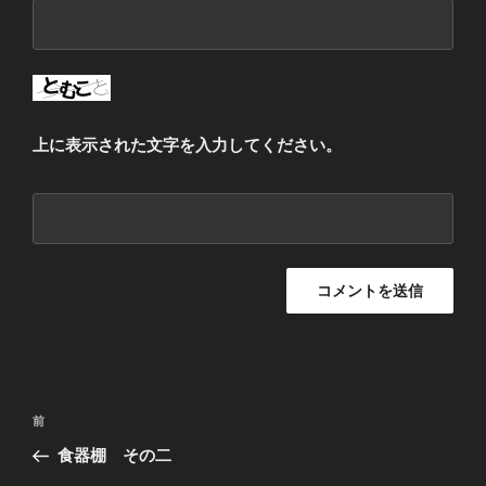
上に表示された文字を入力してください。
投
過
前
稿
去
食器棚 その二
ナ
の