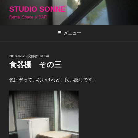
コ
STUDIO SONNE
ン
Rental Space & BAR
テ
ン
ツ
メニュー
へ
ス
キ
投
2018-02-25
投稿者:
KUSA
稿
ッ
食器棚 その三
日:
プ
色は塗っていないけれど、良い感じです。