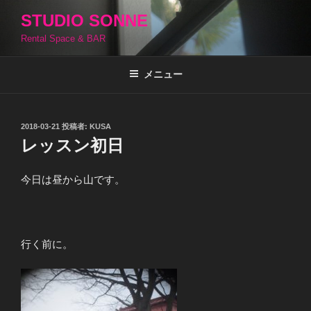
コ
STUDIO SONNE
ン
Rental Space & BAR
テ
ン
ツ
メニュー
へ
ス
キ
投
2018-03-21
投稿者:
KUSA
稿
ッ
レッスン初日
日:
プ
今日は昼から山です。
行く前に。