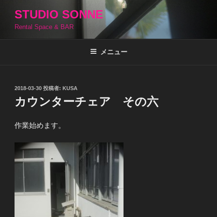
コ
STUDIO SONNE
ン
Rental Space & BAR
テ
ン
ツ
メニュー
へ
ス
キ
投
2018-03-30
投稿者:
KUSA
稿
ッ
カウンターチェア その六
日:
プ
作業始めます。