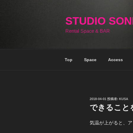
コ
ン
テ
STUDIO SO
ン
Rental Space & BAR
ツ
へ
ス
キ
Top
Space
Access
ッ
プ
投
2018-04-01
投稿者:
KUSA
稿
できること
日:
気温が上がると、ア