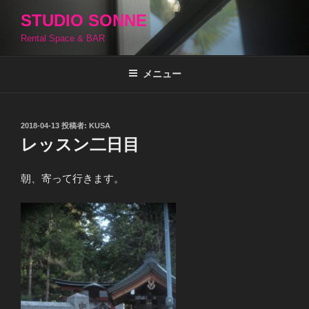
コ
STUDIO SONNE
ン
Rental Space & BAR
テ
ン
ツ
メニュー
へ
ス
キ
投
2018-04-13
投稿者:
KUSA
稿
ッ
レッスン二日目
日:
プ
朝、寄って行きます。