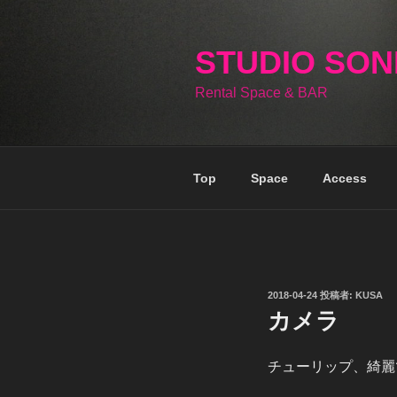
コ
ン
テ
STUDIO SO
ン
Rental Space & BAR
ツ
へ
ス
キ
Top
Space
Access
ッ
プ
投
2018-04-24
投稿者:
KUSA
稿
カメラ
日:
チューリップ、綺麗