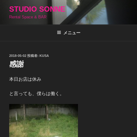
コ
STUDIO SONNE
ン
Rental Space & BAR
テ
ン
ツ
メニュー
へ
ス
キ
投
2018-05-02
投稿者:
KUSA
稿
ッ
感謝
日:
プ
本日お店は休み
と言っても、僕らは働く。