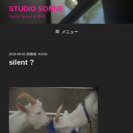
コ
STUDIO SONNE
ン
Rental Space & BAR
テ
ン
ツ
メニュー
へ
ス
キ
投
2018-06-02
投稿者:
KUSA
稿
ッ
silent ?
日:
プ