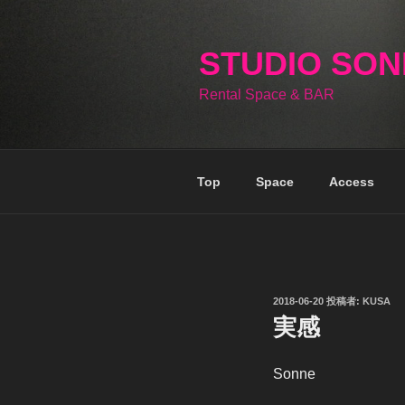
コ
ン
テ
STUDIO SO
ン
Rental Space & BAR
ツ
へ
ス
キ
Top
Space
Access
ッ
プ
投
2018-06-20
投稿者:
KUSA
稿
実感
日:
Sonne