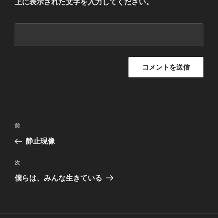
上に表示された文字を入力してください。
投
過
前
稿
去
静止現像
ナ
の
ビ
投
次
次
稿
ゲ
の
僕らは、みんな生きている
投
ー
稿
シ
ョ