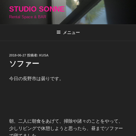
コ
STUDIO SONNE
ン
Rental Space & BAR
テ
ン
ツ
メニュー
へ
ス
キ
投
2018-06-27
投稿者:
KUSA
稿
ッ
ソファー
日:
プ
今日の長野市は曇りです。
朝、二人に朝食をあげて、掃除や諸々のことをやって、
少しリビングで休憩しようと思ったら、昼までソファー
で寝てました。