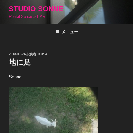
コ
STUDIO SONNE
ン
Rental Space & BAR
テ
ン
ツ
メニュー
へ
ス
キ
投
2018-07-24
投稿者:
KUSA
稿
ッ
地に足
日:
プ
Sonne