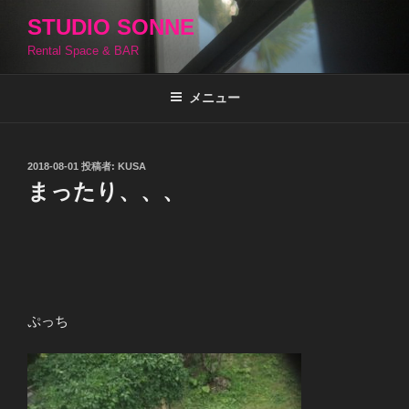
コ
STUDIO SONNE
ン
Rental Space & BAR
テ
ン
ツ
メニュー
へ
ス
キ
投
2018-08-01
投稿者:
KUSA
稿
ッ
まったり、、、
日:
プ
ぷっち