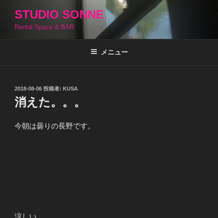
コ
STUDIO SONNE
ン
Rental Space & BAR
テ
ン
ツ
メニュー
へ
ス
キ
投
2018-08-06
投稿者:
KUSA
稿
ッ
消えた。。。
日:
プ
今朝は曇りの長野です。
涼しい。