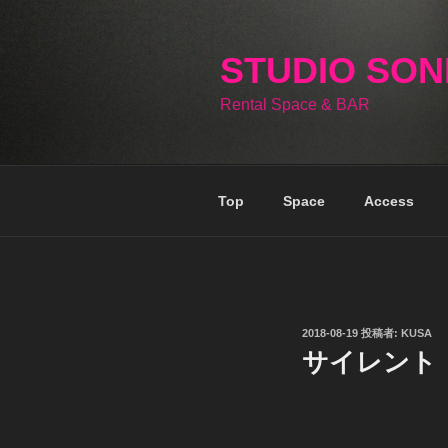
コ
ン
テ
STUDIO SO
ン
Rental Space & BAR
ツ
へ
ス
キ
Top
Space
Access
ッ
プ
投
2018-08-19
投稿者:
KUSA
稿
サイレント
日: