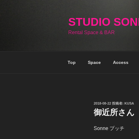
コ
ン
テ
STUDIO SO
ン
Rental Space & BAR
ツ
へ
ス
キ
Top
Space
Access
ッ
プ
投
2018-08-22
投稿者:
KUSA
稿
御近所さん
日:
Sonne プッチ