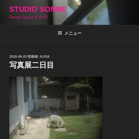
コ
STUDIO SONNE
ン
Rental Space & BAR
テ
ン
ツ
メニュー
へ
ス
キ
投
2018-08-25
投稿者:
KUSA
稿
ッ
写真展二日目
日:
プ