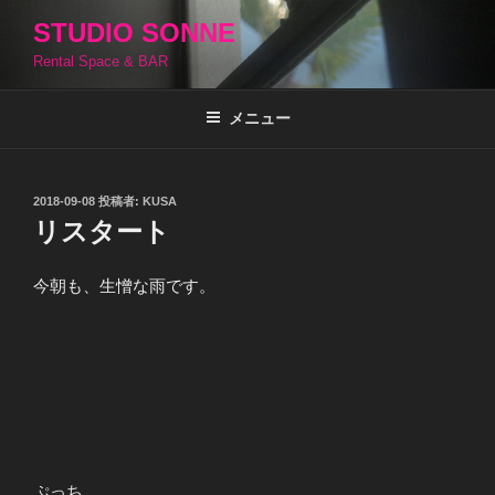
コ
STUDIO SONNE
ン
Rental Space & BAR
テ
ン
ツ
メニュー
へ
ス
キ
投
2018-09-08
投稿者:
KUSA
稿
ッ
リスタート
日:
プ
今朝も、生憎な雨です。
ぷっち