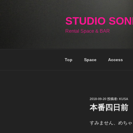
コ
ン
テ
STUDIO SO
ン
Rental Space & BAR
ツ
へ
ス
キ
Top
Space
Access
ッ
プ
投
2018-09-20
投稿者:
KUSA
稿
本番四日前
日:
すみません、めちゃ