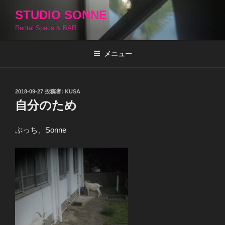
コ
STUDIO SONNE
ン
Rental Space & BAR
テ
ン
ツ
メニュー
へ
ス
キ
投
2018-09-27
投稿者:
KUSA
稿
ッ
自分のため
日:
プ
ぷっち、Sonne