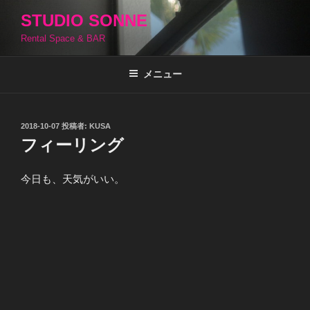
コ
STUDIO SONNE
ン
Rental Space & BAR
テ
ン
ツ
メニュー
へ
ス
キ
投
2018-10-07
投稿者:
KUSA
稿
ッ
フィーリング
日:
プ
今日も、天気がいい。