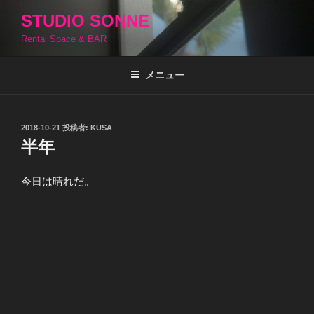
コ
STUDIO SONNE
ン
Rental Space & BAR
テ
ン
ツ
メニュー
へ
ス
キ
投
2018-10-21
投稿者:
KUSA
稿
ッ
半年
日:
プ
今日は晴れだ。