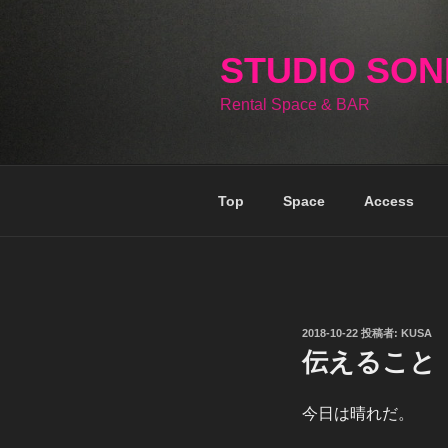
コ
ン
テ
STUDIO SO
ン
Rental Space & BAR
ツ
へ
ス
キ
Top
Space
Access
ッ
プ
投
2018-10-22
投稿者:
KUSA
稿
伝えること
日:
今日は晴れだ。