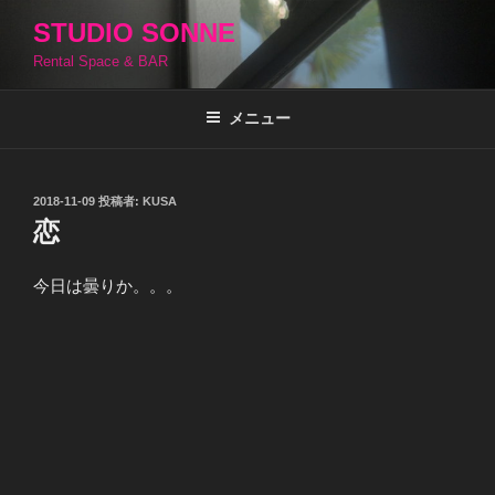
コ
STUDIO SONNE
ン
Rental Space & BAR
テ
ン
ツ
メニュー
へ
ス
キ
投
2018-11-09
投稿者:
KUSA
稿
ッ
恋
日:
プ
今日は曇りか。。。