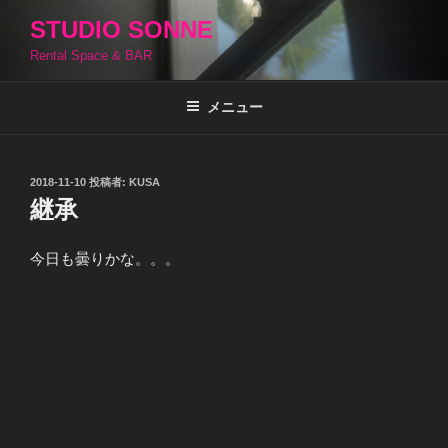
コ
STUDIO SONNE
ン
Rental Space & BAR
テ
ン
ツ
メニュー
へ
ス
キ
投
2018-11-10
投稿者:
KUSA
稿
ッ
継承
日:
プ
今日も曇りかな。。。