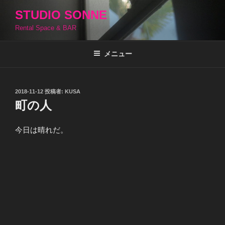
コ
STUDIO SONNE
ン
Rental Space & BAR
テ
ン
ツ
メニュー
へ
ス
キ
投
2018-11-12
投稿者:
KUSA
稿
ッ
町の人
日:
プ
今日は晴れだ。