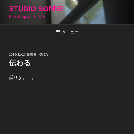
コ
STUDIO SONNE
ン
Rental Space & BAR
テ
ン
ツ
メニュー
へ
ス
キ
投
2018-11-13
投稿者:
KUSA
稿
ッ
伝わる
日:
プ
曇りか。。。