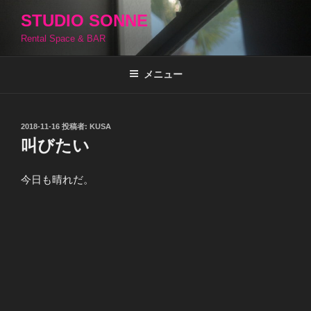
コ
STUDIO SONNE
ン
Rental Space & BAR
テ
ン
ツ
メニュー
へ
ス
キ
投
2018-11-16
投稿者:
KUSA
稿
ッ
叫びたい
日:
プ
今日も晴れだ。