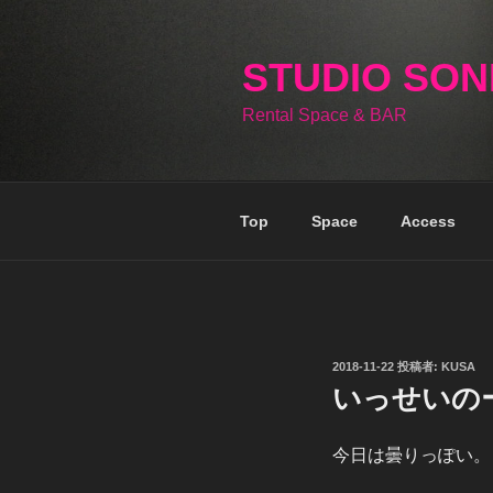
コ
ン
テ
STUDIO SO
ン
Rental Space & BAR
ツ
へ
ス
キ
Top
Space
Access
ッ
プ
投
2018-11-22
投稿者:
KUSA
稿
いっせいの
日:
今日は曇りっぽい。