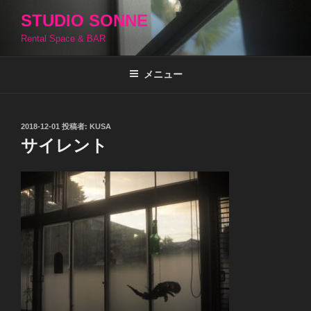
コ
STUDIO SONNE
ン
Rental Space & BAR
テ
ン
ツ
メニュー
へ
ス
キ
投
2018-12-01
投稿者:
KUSA
稿
ッ
サイレント
日:
プ