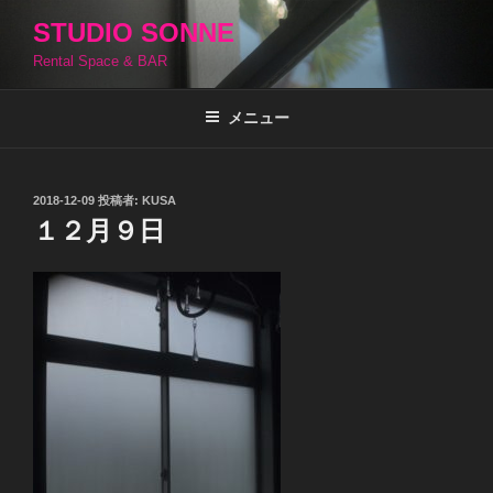
コ
STUDIO SONNE
ン
Rental Space & BAR
テ
ン
ツ
メニュー
へ
ス
キ
投
2018-12-09
投稿者:
KUSA
稿
ッ
１２月９日
日:
プ