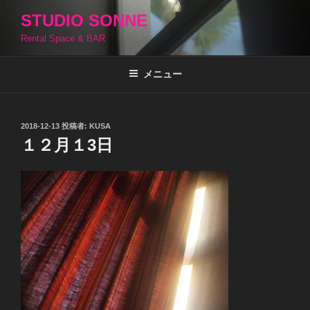
コ
STUDIO SONNE
ン
Rental Space & BAR
テ
ン
ツ
メニュー
へ
ス
キ
投
2018-12-13
投稿者:
KUSA
稿
ッ
１２月１3日
日:
プ