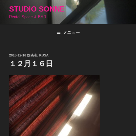
コ
STUDIO SONNE
ン
Rental Space & BAR
テ
ン
ツ
メニュー
へ
ス
キ
投
2018-12-16
投稿者:
KUSA
稿
ッ
１２月１６日
日:
プ