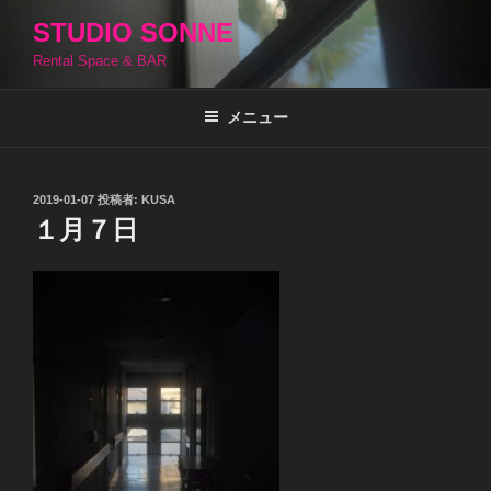
コ
STUDIO SONNE
ン
Rental Space & BAR
テ
ン
ツ
メニュー
へ
ス
キ
投
2019-01-07
投稿者:
KUSA
稿
ッ
１月７日
日:
プ