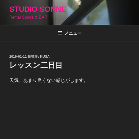
コ
STUDIO SONNE
ン
Rental Space & BAR
テ
ン
ツ
メニュー
へ
ス
キ
投
2019-01-11
投稿者:
KUSA
稿
ッ
レッスン二日目
日:
プ
天気、あまり良くない感じがします。